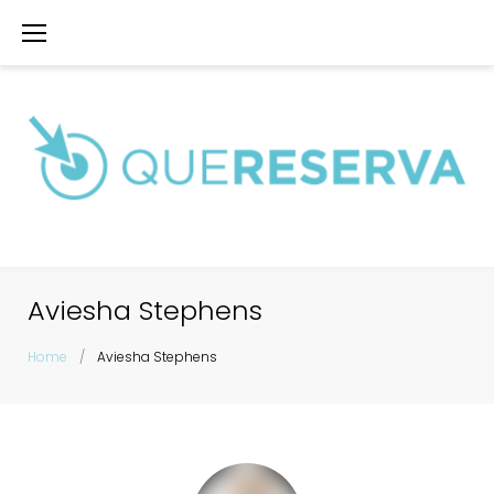
Skip
to
content
Aviesha Stephens
Home
/
Aviesha Stephens