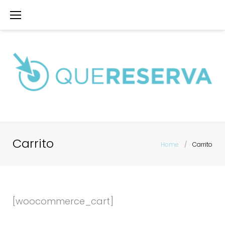
Saltar
al
contenido
Carrito
Home
/
Carrito
Carrito
[woocommerce_cart]