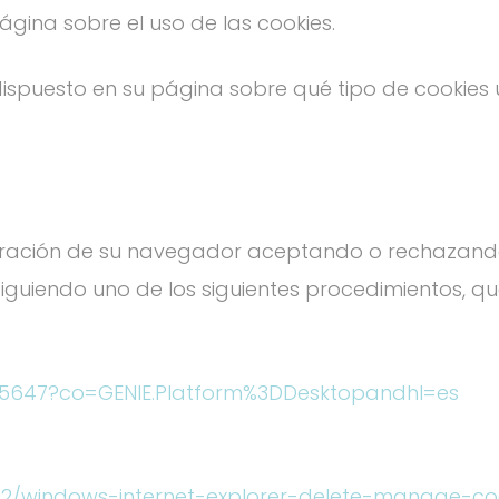
página sobre el uso de las cookies.
spuesto en su página sobre qué tipo de cookies ut
ación de su navegador aceptando o rechazando t
siguiendo uno de los siguientes procedimientos, q
95647?co=GENIE.Platform%3DDesktopandhl=es
442/windows-internet-explorer-delete-manage-co