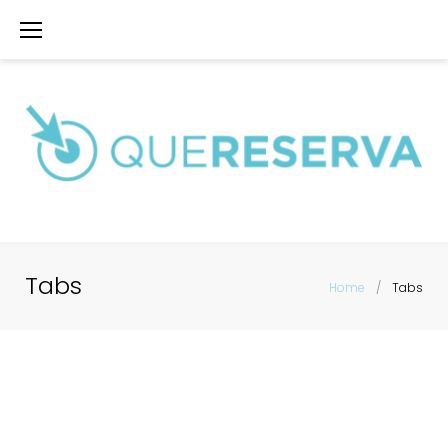
Saltar
al
contenido
Tabs
Home
/
Tabs
Tabs