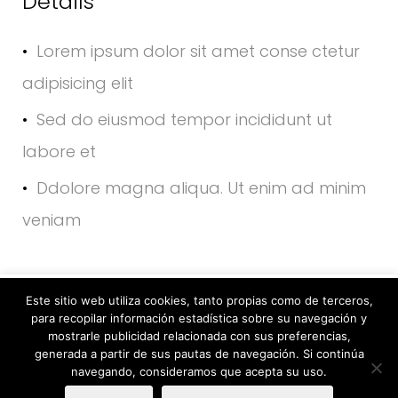
Details
Lorem ipsum dolor sit amet conse ctetur
adipisicing elit
Sed do eiusmod tempor incididunt ut
labore et
Ddolore magna aliqua. Ut enim ad minim
veniam
Este sitio web utiliza cookies, tanto propias como de
Este sitio web utiliza cookies, tanto propias como de terceros,
para recopilar información estadística sobre su navegación y
terceros, para recopilar información estadística sobre su
mostrarle publicidad relacionada con sus preferencias,
navegación y mostrarle publicidad relacionada con sus
generada a partir de sus pautas de navegación. Si continúa
navegando, consideramos que acepta su uso.
preferencias, generada a partir de sus pautas de