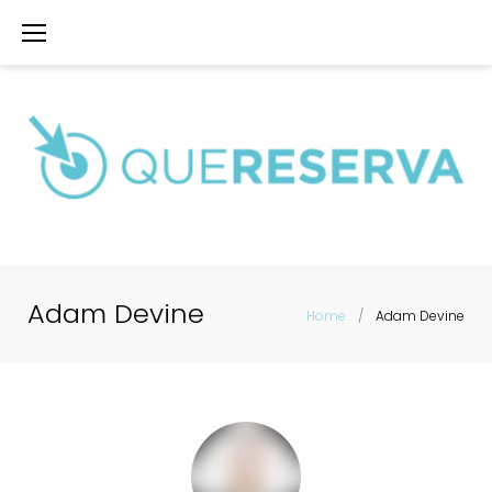
Skip
to
content
Adam Devine
Home
/
Adam Devine