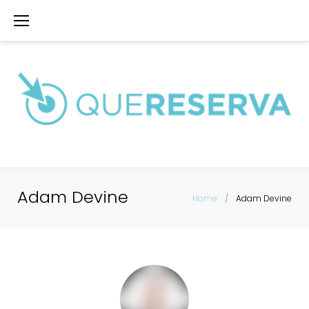
Skip
to
content
Adam Devine
Home
/
Adam Devine