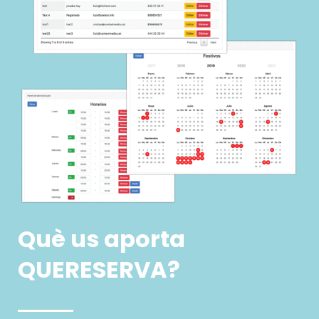
Què us aporta
QUERESERVA?