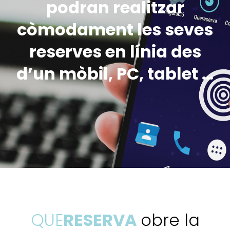
podran realitzar
còmodament les seves
reserves en línia des
d’un mòbil, PC, tablet …
QUE
RESERVA
obre la