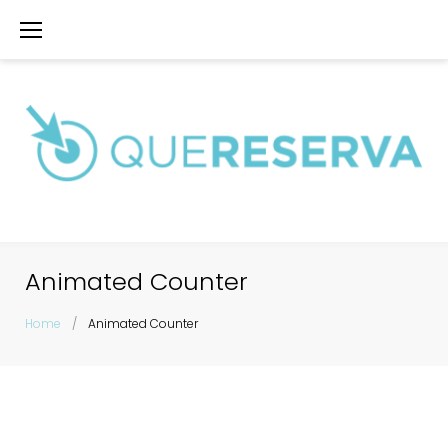
Skip
to
content
Animated Counter
Home
/
Animated Counter
Animated
Counter