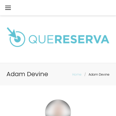
Saltar
al
contenido
Adam Devine
Home
/
Adam Devine